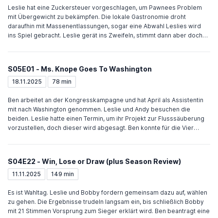
besetzt wird. Weil die zuständige Stelle nicht erreichbar ist, fährt Ron
Leslie hat eine Zuckersteuer vorgeschlagen, um Pawnees Problem
selber zu Diane, einer Mutter mit zwei Kindern, und beseitigt das
mit Übergewicht zu bekämpfen. Die lokale Gastronomie droht
Schlagloch vor ihrem Haus. Weil Andy eine Nachricht auf das
daraufhin mit Massenentlassungen, sogar eine Abwahl Leslies wird
Schlagloch geschrieben hat, kommt Diane ins Amt und lädt Ron zu
ins Spiel gebracht. Leslie gerät ins Zweifeln, stimmt dann aber doch
einem Date ein.
für das Gesetz. Ben hat Probleme, seine Praktikanten in den Griff zu
bekommen. Weil alle wichtige Politiker kennen, kann er sie nicht
entlassen und versucht sie zunächst kumpelhaft zu gewinnen. Als
S05E01 - Ms. Knope Goes To Washington
wiederholt respektlose Karikaturen über Ben auftauchen, stellt sich
raus, dass April diese gezeichnet hat und Ben als ihren Vater ausgibt.
18.11.2025
78 min
Nachdem Ben ihr in Gewissen redet, strengt sie sich mehr an und
unterstützt Ben. Andy trainiert unterstützt von Chris für die
Ben arbeitet an der Kongresskampagne und hat April als Assistentin
Aufnahmeprüfung der Polizei. Dabei merkt Chris, dass er anders als
mit nach Washington genommen. Leslie und Andy besuchen die
Andy niemanden Wichtigen in seinem Leben hat. Er beschließt, mit
beiden. Leslie hatte einen Termin, um ihr Projekt zur Flusssäuberung
seinen Problemen einen Psychiater aufzusuchen.
vorzustellen, doch dieser wird abgesagt. Ben konnte für die Vier
Einladungen zu einer Cocktailparty mit wichtigen Politikern
organisieren, doch Leslie ist zu frustriert von ihrem abgesagten
Termin und zu beeindruckt von den erfolgreichen Frauen auf der
S04E22 - Win, Lose or Draw (plus Season Review)
Party, um sie zu genießen, obwohl sie einige ihrer Idole trifft.
Schließlich beschließt sie den Fluss in ihrer Freizeit selber zu
11.11.2025
149 min
säubern. Ron übernimmt für Leslie die Organisation des jährlichen
Grillfests für die Mitarbeiter. Statt einer bunten Show will er einfaches
Es ist Wahltag. Leslie und Bobby fordern gemeinsam dazu auf, wählen
Grillen veranstalten. Ann und Tom geben vor noch ein Paar zu sein, um
zu gehen. Die Ergebnisse trudeln langsam ein, bis schließlich Bobby
denen, die ein schnelles Ende ihrer Beziehung prophezeit haben,
mit 21 Stimmen Vorsprung zum Sieger erklärt wird. Ben beantragt eine