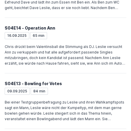
besseres Herrchen wäre. Als Andy singt, lockt Chris Champion mit
Exfreund Dave und lädt ihn zum Essen mit Ben ein. Als Ben zum WC
einer Hundepfeife zurück.
geht, beichtet Dave Leslie, dass er sie noch liebt. Nachdem Ben
davon erfährt, spricht er mit Dave, der ihn mit Handschellen an ein
Urinal kettet. Dave befreit ihn schließlich und entschuldigt sich bei
Leslie, die auch die Wahlempfehlung bekommt. Andy hat einen
S04E14 - Operation Ann
Wahlkampfsong geschrieben und nimmt ihn mit dem Team als
Background-Sänger in dem Studio auf, in dem Ron als Duke Silver
16.09.2025
65 min
seine Alben aufnimmt. April hilft Ron alle Spuren des Dukes
verschwinden zu lassen. Andy ist mit den Aufnahmen nicht zufrieden.
Chris drückt beim Valentinsball die Stimmung als DJ. Leslie versucht
Ron überredet ihn zu einer Pause, in der er die Aufnahmen neu mixt
Ann zu verkuppeln und hat alle aufgefordert passende Singles
und eine Saxophon-Spur einspielt. Als Andy zurückkommt hat er einen
mitzubringen, doch kein Kandidat ist passend. Nachdem Ann Leslie
neuen Song geschrieben und will alle Aufnahmen löschen, hört sich
erzählt, sie würde nach Hause fahren, sieht sie, wie Ann sich im Auto
den „alten“ Mix aber noch einmal an und ist begeistert. Ann ist sauer
schminkt. Leslie folgt ihr, obwohl April versucht, sie davon abzuhalten.
auf Tom, weil dieser allen von ihrem Date erzählt hat und sich zu sehr
Weil die Musik auf dem Ball besser geworden ist, vermutet Leslie,
in ihre Beziehung reinsteigert.
dass sich Ann verbotenerweise mit Chris trifft. Leslie hat Ben zum
S04E13 - Bowling for Votes
Valentinstag eine Reihe von Rätseln ausgearbeitet, die er lösen muss,
um den Ort ihres Dates zu finden. Ron und Andy helfen ihm. Obwohl
09.09.2025
84 min
sie einen Großteil der 25 Hinweise finden, fehlt der Treffpunkt. Ron hat
die entscheidende Idee, so dass Ben Leslie zu ihrer Überraschung
Bei einer Testgruppenbefragung zu Leslie und ihren Wahlkampfspots
pünktlich trifft. Beide beschließen Ann und Chris zur Rede zu stellen.
sagt ein Mann, Leslie wäre nicht der Kumpeltyp, mit dem man gerne
Es stellt sich raus, dass Ann Tom datet und April die beiden
bowlen gehen würde. Leslie steigert sich in das Thema hinein,
zusammengebracht hat.
veranstaltet einen Bowlingabend und lädt den Mann ein. Sie
konzentriert sich komplett auf ihn, lässt ihn gewinnen, gibt ihm Bier
und Essen aus, doch er sagt noch immer, dass er sie nicht mag und