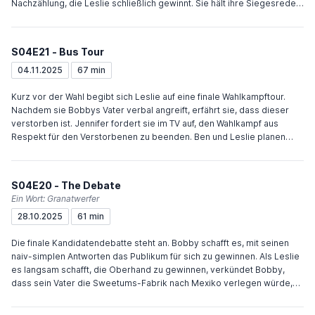
nicht recht zu geben.
Nachzählung, die Leslie schließlich gewinnt. Sie hält ihre Siegesrede,
bevor ihr Team gemeinsam feiert. Auch Bobby ist froh, dass Leslie
gewonnen hat. Jennifer bietet Ben einen Job in einer
Kongresskampagne in Washington an. Er bespricht das Angebot mit
S04E21 - Bus Tour
Leslie, die erst dagegen ist, es sich dann aber anders überlegt, so
dass Ben den Job annimmt. Ann und Tom kommen auf der Wahlparty
04.11.2025
67 min
wieder zusammen. April hat alle Dateien gelöscht und macht mit Andy
Pläne für ein neues Leben, bis Donna die Daten wiederherstellt.
Kurz vor der Wahl begibt sich Leslie auf eine finale Wahlkampftour.
Nachdem sie Bobbys Vater verbal angreift, erfährt sie, dass dieser
verstorben ist. Jennifer fordert sie im TV auf, den Wahlkampf aus
Respekt für den Verstorbenen zu beenden. Ben und Leslie planen
sich PR-wirksam bei Bobby zu entschuldigen. Als der Kampagnenbus
bei Bobby vorfährt, stört er einen Gedenkgottesdienst und lässt
Leslie noch schlechter aussehen. Leslie redet ohne Presse mit
S04E20 - The Debate
Bobby. Als dieser vor die Presse tritt, scheint die Wahl entschieden,
Ein Wort: Granatwerfer
bis er Leslie dazu holt, sie anpreist und sich bei ihr bedankt. Bobby hat
28.10.2025
61 min
dem Autoverleiher, der Leslie Shuttle-Autos für Senioren zur
Verfügung stellen wollte, viel Geld geboten, um sie nicht Leslie zu
Die finale Kandidatendebatte steht an. Bobby schafft es, mit seinen
geben. Tom, Donna und Ron versuchen ihn umzustimmen. Erst
naiv-simplen Antworten das Publikum für sich zu gewinnen. Als Leslie
nachdem Donna einen Auffahrunfall fingiert, bekommen sie die Autos.
es langsam schafft, die Oberhand zu gewinnen, verkündet Bobby,
dass sein Vater die Sweetums-Fabrik nach Mexiko verlegen würde,
sollte Leslie die Wahl gewinnen. Leslie schafft es, mit ihrem
emotionalen Schlussstatement das Publikum und Bobby zu