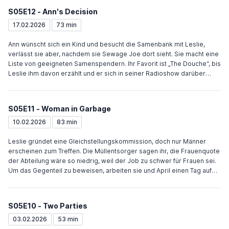
von der Organisation abgehalten. Nachdem sie herausfindet, dass
S05E12 - Ann's Decision
Ratsherr Jamm das Datum und die besondere Schwierigkeit der
Übung gefordert hat, trifft sie Entscheidungen, um ganz Pawnee zu
17.02.2026
73 min
töten und so das Planspiel zu beenden. Zu Leslies Überraschung
haben ihre Freunde die Gala auch ohne sie perfekt organisiert, so
Ann wünscht sich ein Kind und besucht die Samenbank mit Leslie,
dass das fehlende Geld zusammenkommt. Ben und Leslie
verlässt sie aber, nachdem sie Sewage Joe dort sieht. Sie macht eine
entscheiden sich spontan direkt nach der Gala zu heiraten.
Liste von geeigneten Samenspendern. Ihr Favorit ist „The Douche“, bis
Leslie ihm davon erzählt und er sich in seiner Radioshow darüber
lustig macht. Leslie macht sich in der Show selbst lächerlich, damit er
Ann in Ruhe lässt. Ann entscheidet sich, das Thema nicht zu
überstürzen. Ben sucht einen Caterer für die Hochzeit und lädt Chris,
S05E11 - Woman in Garbage
Ron und Tom zum Testessen ein. Anschließend haben alle eine
Lebensmittelvergiftung, außer Tom, der die Mini-Calzone nicht
10.02.2026
83 min
probiert hat. Ben entscheidet sich für JJ's Diner als Caterer. April
muss einige Veranstaltungen leiten und versucht Leslie zu imitieren,
Leslie gründet eine Gleichstellungskommission, doch nur Männer
indem sie ihre Kleidung trägt. Sie tut sich schwer damit und überzeugt
erscheinen zum Treffen. Die Müllentsorger sagen ihr, die Frauenquote
schließlich erst als sie selbst, nachdem Andy absichtlich Leslies
der Abteilung wäre so niedrig, weil der Job zu schwer für Frauen sei.
Kleidung für eine Veranstaltung vergisst.
Um das Gegenteil zu beweisen, arbeiten sie und April einen Tag auf
dem Müllwagen. Sie legen gut los, scheitern aber daran, einen
riesigen Kühlschrank abzutransportieren. Sie erfahren, dass die
Müllmänner daran schon zuvor gescheitert sind und lassen ihn
S05E10 - Two Parties
schließlich von der Suppenküche abholen. Weil der Babysitter ausfällt,
passt Ron auf Dianes Kinder auf. Am zweiten Tag hilft Ann ihm. Am Ende
03.02.2026
53 min
schneiden sich die Mädchen mit Anns Schere die Haare ab. Diane