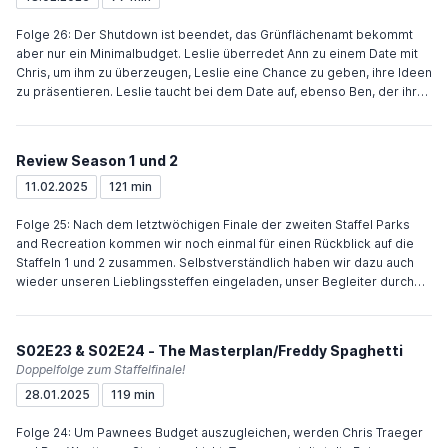
nimmt Ann die Angst vor dem sonst zu perfekten Mann. Andy springt
für April ein und verbringt den Tag grillend, essend und redend mit
Folge 26: Der Shutdown ist beendet, das Grünflächenamt bekommt
Ron. Nachdem Ron ihm von Aprils Krankheit erzählt, geht er ins
aber nur ein Minimalbudget. Leslie überredet Ann zu einem Date mit
Krankenhaus, küsst die scheinbar schlafende April auf die Stirn und
Chris, um ihm zu überzeugen, Leslie eine Chance zu geben, ihre Ideen
sagt ihr, dass er noch immer mit ihr zusammen sein will.
zu präsentieren. Leslie taucht bei dem Date auf, ebenso Ben, der ihren
Plan durchschaut hat. Anschließend gehen die vier gemeinsam in die
Schwulenbar. Nachdem Leslie Chris überzeugen konnte, offenbart sie
den Plan, woraufhin Chris frustriert die Bar verlässt. Am nächsten Tag
Review Season 1 und 2
entschuldigt sich Ann bei Chris und beide machen ein weiteres Date
aus. Nachdem sie alle anderen Ideen verwirft, schlägt Leslie Chris und
11.02.2025
121 min
Ben vor, Pawnees Erntefest wiederzubeleben. Um die Zustimmung zu
erhalten, bieten sie und ihre Kollegen die Auflösung des
Folge 25: Nach dem letztwöchigen Finale der zweiten Staffel Parks
Grünflächenamts an, sollte das Fest kein finanzieller Erfolg werden.
and Recreation kommen wir noch einmal für einen Rückblick auf die
Ron und Andy trainieren die beiden Teams der wiedereingeführten
Staffeln 1 und 2 zusammen. Selbstverständlich haben wir dazu auch
Jugend-Basketballliga mit Tom als Schiedsrichter. Nachdem Toms
wieder unseren Lieblingssteffen eingeladen, unser Begleiter durch
Exfrau als Rons Date auftaucht, stellt Tom willkürlich Rons gesamtes
unsere ersten 25 Folgen. Achtung! Wir wechseln mit der nächsten
Team vom Platz. April hat einen neuen Freund, doch Andy gibt das
Folge auf einen wöchentlichen Veröffentlichungsrythmus. Also macht
Werben um sie nicht auf.
euch bereit auf mehr Grünflächenamt-Content.
S02E23 & S02E24 - The Masterplan/Freddy Spaghetti
Doppelfolge zum Staffelfinale!
28.01.2025
119 min
Folge 24: Um Pawnees Budget auszugleichen, werden Chris Traeger