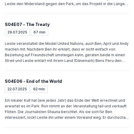
Leslie den Widerstand gegen den Park, um das Projekt in die Länge
zu ziehen. Ben löst den Widerstand auf und sagt Chris, dass er nicht
mehr mit Leslie arbeiten kann, weil sie ihre Meinung immer
kompromisslos durchsetzt. Als Ann dies bestätigt beschließt Leslie
S04E07 - The Treaty
auf Ben zu hören. Sie erzählt ihm, dass sie ihn noch immer liebt und
bereit ist alles zu riskieren. Beide küssen sich und setzen ihre
29.07.2025
67 min
Beziehung fort. Tom soll mit Jerry eine neue Schriftart für das Amt
auswählen, erstellt stattdessen große Pläne. Schließlich verwirft er
Leslie veranstaltet die Model United Nations, auch Ben, April und Andy
sie und schlägt Chris zu dessen Begeisterung Merchandise mit neuen
machen mit. Nachdem Ben ihr erklärt, dass er nicht einfach von
und alten Logos vor. Andy will einen Collegekurs belegten, besucht
Beziehung auf Freundschaft umsteigen kann, geraten beide in einen
verschiedene Kurse, entscheidet sich schließlich für
Streit und Leslie erklärt mit ihrem Land (Dänemark) Bens Peru den
Frauenforschung. Als ihm das Geld fehlt, finanziert Ron den Kurs.
Krieg. Beide Länder werden von den UN ausgeschlossen. Schließlich
legen beide ihren Streit bei und entschuldigen sich bei den Schülern.
Chris hat nach dem vierten Date mit Jerrys Tochter nicht mehr von ihr
S04E06 - End of the World
gehört und versucht mithilfe von Jerry, Ann und Donna den Grund
herauszufinden. Ron will Tom wieder einstellen. Weil dieser zu stolz
22.07.2025
62 min
ist, sucht Ron in Toms Anwesenheit nach einem Nachfolger, lädt dazu
die ungeeignetsten Kandidaten ein. Schließlich akzeptiert Tom doch
Ein lokaler Kult hat (wie jedes Jahr) das Ende der Welt errechnet und
und kehrt zum Amt zurück.
erwartet es im Park. Ron nimmt an der Veranstaltung teil und verkauft
Flöten. Die Journalisten Shauna berichtet. Als sie sich für Ben
interessiert, lockt Leslie ihn unter einem Vorwand weg. Er durchschaut
sie und sagt, dass sie sich nicht privat treffen sollten. Leslie erzählt
Ron, dass sie die Nacht mit Ben verbringen würde, wenn die Welt