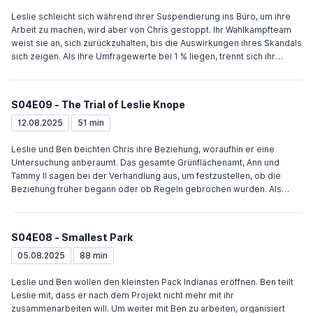
die letzten Meter zur winzigen Bühne über Eis balancieren müssen,
bevor Leslie hochklettern muss. Ann konnte den lokalen
Leslie schleicht sich während ihrer Suspendierung ins Büro, um ihre
Basketballhelden „Pistol“ Pete überzeugen für Leslie zu werben, doch
Arbeit zu machen, wird aber von Chris gestoppt. Ihr Wahlkampfteam
er verletzt sich bei einem Dunkversuch auf dem Eisfeld. Leslie und
weist sie an, sich zurückzuhalten, bis die Auswirkungen ihres Skandals
Ann beschließen nach der Show Ben trotz des Skandals um ihre
sich zeigen. Als ihre Umfragewerte bei 1 % liegen, trennt sich ihr
Beziehung zum Wahlkampfmanager zu machen.
Wahlkampfteam von ihr. Um sich zu beschäftigen, gründet sie ein
Aktionskomitee. Weil Leslie ihnen jedes Jahr tolle
Weihnachtsgeschenke macht und um sie aufzumuntern, bauen ihre
S04E09 - The Trial of Leslie Knope
Freunde ihr als Geschenk das Amt aus Lebkuchen nach. Anschließend
stellen sie sich als Leslies neues Wahlkampfteam vor und überreden
12.08.2025
51 min
Leslie weiterzumachen. Ben bewirbt sich als Buchhalter für ein
Buchhaltungsbüro, sowie bei Dennis Feinstein, lehnt aber beides ab,
Leslie und Ben beichten Chris ihre Beziehung, woraufhin er eine
weil er sich nicht für die Jobs begeistern kann.
Untersuchung anberaumt. Das gesamte Grünflächenamt, Ann und
Tammy II sagen bei der Verhandlung aus, um festzustellen, ob die
Beziehung früher begann oder ob Regeln gebrochen wurden. Als
letzter Zeuge sagt der Arbeiter aus, der Leslie und Ben küssend bei
der Gedenkveranstaltung für Li'l Sebastian gesehen hat und dem
beide freigegeben und einen Gutschein überreicht haben, damit er
S04E08 - Smallest Park
nichts sagt. Leslie beantragte eine kurze Unterbrechung, lässt ihr
Freunde nach Gesetzeslücken suchen, überlegt es sich aber anders.
05.08.2025
88 min
Nachdem sie mit 2 Wochen bezahlten Suspendierung davonkommt,
erfährt sie von Chris, dass Ben die Schuld für die Bestechung auf sich
Leslie und Ben wollen den kleinsten Pack Indianas eröffnen. Ben teilt
genommen und seinen Job gekündigt hat. Bei Jerrys Aussage stellt
Leslie mit, dass er nach dem Projekt nicht mehr mit ihr
sich heraus, dass er eigentlich Gerry heißt.
zusammenarbeiten will. Um weiter mit Ben zu arbeiten, organisiert