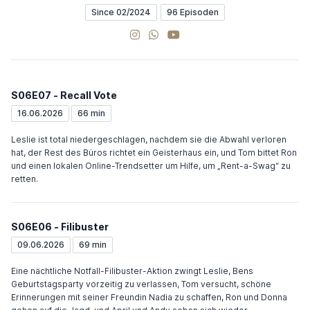
Since 02/2024
96 Episoden
Instagram
WhatsApp Channel
YouTube
S06E07 - Recall Vote
16.06.2026
66 min
Leslie ist total niedergeschlagen, nachdem sie die Abwahl verloren
hat, der Rest des Büros richtet ein Geisterhaus ein, und Tom bittet Ron
und einen lokalen Online-Trendsetter um Hilfe, um „Rent-a-Swag“ zu
retten.
S06E06 - Filibuster
09.06.2026
69 min
Eine nächtliche Notfall-Filibuster-Aktion zwingt Leslie, Bens
Geburtstagsparty vorzeitig zu verlassen, Tom versucht, schöne
Erinnerungen mit seiner Freundin Nadia zu schaffen, Ron und Donna