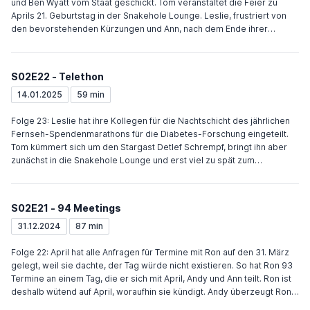
und Ben Wyatt vom Staat geschickt. Tom veranstaltet die Feier zu
Aprils 21. Geburtstag in der Snakehole Lounge. Leslie, frustriert von
den bevorstehenden Kürzungen und Ann, nach dem Ende ihrer
Beziehung mit Mark, betrinken sich zusammen. Weil Ann länger mit
Andy redet, behauptet die eifersüchtige April Jean-Ralphio zu daten.
Ben kommt auf die Party, um die Wogen zu glätten, wird aber von
S02E22 - Telethon
Leslie rausgeschmissen. Am nächsten Morgen trinken beide ein Bier
zusammen. Ben erzählt Leslie, dass er mit 18 zum Bürgermeister
14.01.2025
59 min
gewählt wurde und die Stadt in den Ruin getrieben hat. Tom hatte zu
der Party in der Hoffnung auf ein Date zahlreiche Frauen eingeladen.
Folge 23: Leslie hat ihre Kollegen für die Nachtschicht des jährlichen
Als er am nächsten Tag die Rechnung bezahlt, macht er ein Date mit
Fernseh-Spendenmarathons für die Diabetes-Forschung eingeteilt.
Bedingung Lucy aus. Ann lernt, dass sie am späten Abend mit Chris
Tom kümmert sich um den Stargast Detlef Schrempf, bringt ihn aber
rumgemacht hat. Zum Schluss stellt sich heraus, dass die
zunächst in die Snakehole Lounge und erst viel zu spät zum
Kürzungsideen nicht ausreichen und die Lokalregierung umgehend in
Spendenmarathon, sodass Leslie die Zeit füllen muss. Andy und seine
einen Shutdown geht. Aufgrund des Shutdown der Regierung fällt
Band spielen deshalb eine Stunde früher. Anschließend hält Ron einen
auch das Kinderkonzert aus. Leslie verlegt das Konzert daher
langweiligen Vortrag über Stuhlarbeiten und Leslie wirft Münzen und
S02E21 - 94 Meetings
eigenhändig auf das Grubengrundstück. April und Andy helfen bei den
redet über ihre Lieblingsserien. Da Mark zuvor erwähnt hat, dass er
Vorbereitungen. Andy bittet April um ein Date, doch sie lehnt aber ab,
Ann einen Heiratsantrag machen will, überzeugt Leslie ihn, dies vor
31.12.2024
87 min
weil sie denkt, Andy habe noch Gefühle für Ann. Nachdem der
der Kamera zu tun. Nachdem Ann Leslie erzählt, dass sie die
Hauptakt für das Konzert abgeworben wurde, soll Andy ihn ersetzen,
Beziehung beenden will, kann sie Mark noch davon abhalten.
Folge 22: April hat alle Anfragen für Termine mit Ron auf den 31. März
hat dann aber einen Unfall mit seinem neuen Motorrad. Ben überzeugt
gelegt, weil sie dachte, der Tag würde nicht existieren. So hat Ron 93
den ursprünglichen Hauptakt doch aufzutreten, nachdem er das
Termine an einem Tag, die er sich mit April, Andy und Ann teilt. Ron ist
Konzert zuvor verhindern wollte. Im Krankenhaus küsst Ann ihren
deshalb wütend auf April, woraufhin sie kündigt. Andy überzeugt Ron,
Patienten Andy. Als April ins Kranken...
dass er April zurückholt. April lehnt zunächst ab, ändert ihre Meinung