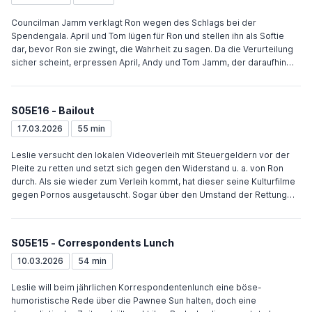
sich daneben. Als Andy ihn deshalb beleidigt, schickt er sie wütend
weg. Am nächsten Tag entschuldigt sich Andy. Nachdem Feinstein Ben
Councilman Jamm verklagt Ron wegen des Schlags bei der
ein Scherzscheck überreicht, wiederholt Ben Andys Beleidigung.
Spendengala. April und Tom lügen für Ron und stellen ihn als Softie
dar, bevor Ron sie zwingt, die Wahrheit zu sagen. Da die Verurteilung
sicher scheint, erpressen April, Andy und Tom Jamm, der daraufhin
die Klage fallen lässt. Ben soll den goldenen Schlüssel der Stadt
bekommen, dessen Bürgermeister er als Teenager war. Kurz vor der
Zeremonie muss er ins Krankenhaus. Als Leslie den Schlüssel in
S05E16 - Bailout
Empfang nehmen will, stellt sich raus, dass Ben nur eingeladen wurde,
um sich über ihn lustig zu machen. Leslie klaut einen goldenen
17.03.2026
55 min
Schlüssel, doch Ben wirft ihn weg. Ann und Chris machen im Internet
einen Kompatibilitätstest und schneiden nicht gut ab. Weitere Test und
Leslie versucht den lokalen Videoverleih mit Steuergeldern vor der
Übungen für gute Eltern schlagen fehl und die Zweifel wachsen, bis
Pleite zu retten und setzt sich gegen den Widerstand u. a. von Ron
beide beschließen, dass all das nicht wichtig ist.
durch. Als sie wieder zum Verleih kommt, hat dieser seine Kulturfilme
gegen Pornos ausgetauscht. Sogar über den Umstand der Rettung
wurde ein Pornofilm gedreht. April will sich bei einer Veterinärschule
bewerben und bittet Ann um ein Empfehlungsschreiben. Ann will dafür,
dass April mit ihr eine Woche lang etwas unternimmt. Chris versucht
S05E15 - Correspondents Lunch
Tom wie einen Sohn zu unterstützen, um zu sehen, ob er reif für die
Samenspende ist. Tom hat Mona-Lisa, die Schwester von Jean-
10.03.2026
54 min
Ralphio, eingestellt und stellt sie auf Rat von Chris wegen ihrer
fehlenden Arbeitsmoral zur Rede, doch anschließend haben beide
Leslie will beim jährlichen Korrespondentenlunch eine böse-
Sex. Chris’ Zweifel werden daraufhin noch größer, doch schließlich
humoristische Rede über die Pawnee Sun halten, doch eine