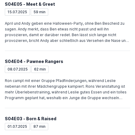
wirklich unterginge. Tom und Jean-Ralphio nutzen das verbleibende
S04E05 - Meet & Greet
Kapital von Entertainment 720, um im alten Firmengebäude die
perfekte Party zu veranstalten, inklusive Tiger. Auch Toms Ex Lucy
15.07.2025
59 min
taucht auf und küsst Tom zum Abschied. Andy arbeitet mit April seine
Bucket List ab, springt dafür u. a. durch eine Fensterscheibe und fährt
April und Andy geben eine Halloween-Party, ohne Ben Bescheid zu
zum Grand Canyon.
sagen. Andy merkt, dass Ben etwas nicht passt und will ihn
provozieren, damit er darüber redet. Ben lässt sich lange nicht
provozieren, bricht Andy aber schließlich aus Versehen die Nase und
redet. Als Ron zahlreiche Mängel an der Wohnung feststellt, behebt er
sie gemeinsam mit Ann. Chris und Jerrys Tochter werden auf der
Party vor Jerrys Augen sehr intim. Leslie gibt einen Empfang, um
S04E04 - Pawnee Rangers
ortsansässige Unternehmen von ihrer Kandidatur zu überzeugen. Tom
kapert der Event und macht ihn zu einer Werbeveranstaltung für
08.07.2025
62 min
Entertainment 720. Als Leslie ihn danach zur Rede stellt, beichtet er ihr,
dass die Firma pleite ist. Er entschuldigt sich beim wichtigsten
Ron campt mit einer Gruppe Pfadfinderjungen, während Leslie
Unternehmen und überzeugt ihn, Leslie erneut zu treffen.
nebenan mit ihrer Mädchengruppe kampiert. Rons Veranstaltung ist
mehr Überlebenstraining, während Leslie gutes Essen und ein tolles
Programm geplant hat, weshalb ein Junge die Gruppe wechseln
möchte. Als Leslie ablehnt erwidern ihre Mädchen, dass dies
ungerecht sei und fordern ein Forum. Nach dem Forum treten alle
Jungen einschließlich Andy der Mädchen-Gruppe bei und lassen Ron
S04E03 - Born & Raised
alleine. Um ihn aufzubauen, organisiert Leslie für das nächste
Wochenende eine gemischte Gruppe für ein luxusfreies Camping. Tom
01.07.2025
87 min
und Donna haben ihren jährlichen Gönn-Dir-was-Tag. Weil Ben so