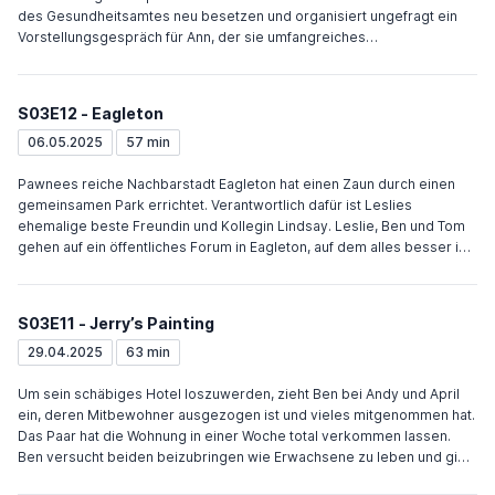
des Gesundheitsamtes neu besetzen und organisiert ungefragt ein
Vorstellungsgespräch für Ann, der sie umfangreiches
Vorbereitungsmaterial gibt. Als Ann nicht lernt und Leslie sie und ihr
Date „The Douche“ in der Snake Lounge trifft, geraten beide in einen
heftigen Streit. April und Andy verkleiden sich als FBI-Agent und
S03E12 - Eagleton
reiche Witwe und enden wie Leslie, Ann, Tom, Ben, Jerry und Ron total
betrunken. Am nächsten Tag sind außer Ron alle schwer verkatert.
06.05.2025
57 min
Ben fährt zu Ann, um ihr zu erzählen, wie schlecht sich Leslie nach dem
Streit fühlt und erfährt, dass Leslie ihn mag. Ann kommt zum
Pawnees reiche Nachbarstadt Eagleton hat einen Zaun durch einen
Vorstellungsgespräch und nimmt die Stelle in Teilzeit an, während sie
gemeinsamen Park errichtet. Verantwortlich dafür ist Leslies
weiter als Krankenschwester arbeitet. Chris zwingt Tom seine Anteile
ehemalige beste Freundin und Kollegin Lindsay. Leslie, Ben und Tom
an der Snake Lounge zu verkaufen.
gehen auf ein öffentliches Forum in Eagleton, auf dem alles besser ist
als in Pawnee. Nachdem Leslie das Forum nicht überzeugen kann, den
Zaun zu entfernen, gerät sie mit Lindsay aneinander. Nach einem
Handgemenge landen beide in einer Zelle der jeweils anderen Stadt.
S03E11 - Jerry’s Painting
Wieder frei nutzt Leslie den Zaun, um ein Baseballfeld auf der
Pawnee-Seite des Parks anzulegen. Leslie hat Rons Geburtstag
29.04.2025
63 min
herausgefunden und lässt ihn glauben sie hätte eine große Party
geplant, was Ron sehr missfällt. Als der Tag kommt, hat Leslie für ihn
Um sein schäbiges Hotel loszuwerden, zieht Ben bei Andy und April
einen perfekten Abend organisiert – alleine mit gutem Essen, Wein und
ein, deren Mitbewohner ausgezogen ist und vieles mitgenommen hat.
zwei Filmklassikern.
Das Paar hat die Wohnung in einer Woche total verkommen lassen.
Ben versucht beiden beizubringen wie Erwachsene zu leben und gibt
ihnen Geld für fehlende Alltagsgegenstände, was beide für Unsinn