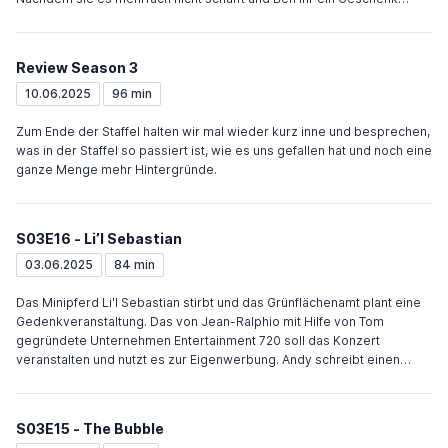
überreichen will, flüchtet sie zu Ron in den Wald. Nach kurzer Zeit
sehen beide ein, dass sie nicht vor ihren Problemen weglaufen
können und kehren zurück in die Zivilisation. Als Leslie ihre Beziehung
Review Season 3
beenden will, stellt sich heraus, dass Ben dies schon weiß und sein
Geschenk ein Wahlbutton ist. Sie erklärt schließlich offiziell ihre
10.06.2025
96 min
Kandidatur. Tom bietet Andy einen Job bei Entertainment 720 an, doch
dieser lehnt ab. Um Leslie während ihres Wahlkampfes zu entlasten,
Zum Ende der Staffel halten wir mal wieder kurz inne und besprechen,
stellt Ron ihn als ihr Assistent ein. Alle Frauen im Amt haben ein Dickpic
was in der Staffel so passiert ist, wie es uns gefallen hat und noch eine
erhalten. Es stellt sich heraus, dass es von Sewage Joe stammt. Ann
ganze Menge mehr Hintergründe.
bemerkt auf dem Foto, dass er Mumps hat und bekommt daraufhin
Penisfotos von allen Männern des Amts.
S03E16 - Li’l Sebastian
03.06.2025
84 min
Das Minipferd Li'l Sebastian stirbt und das Grünflächenamt plant eine
Gedenkveranstaltung. Das von Jean-Ralphio mit Hilfe von Tom
gegründete Unternehmen Entertainment 720 soll das Konzert
veranstalten und nutzt es zur Eigenwerbung. Andy schreibt einen
Song für Li'l Sebastian und singt ihn mit Mouse Rat. Ron findet heraus,
dass Leslie und Ben daten. Bei den Vorbereitungen zum Konzert sieht
ein Arbeiter wie beide sich küssen, woraufhin sie ihm den Rest des
S03E15 - The Bubble
Tages frei geben, was zu hektischen Planänderungen beim Konzert