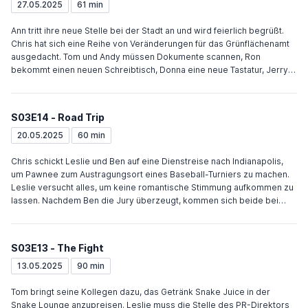
führt. Beide nehmen sich vor, in Zukunft vorsichtiger zu sein. Eine
27.05.2025
61 min
Gruppe, die Kandidaten für kommende Wahlen sucht, tritt an Leslie
heran und fragt sie, ob sie Interesse und eine saubere Weste hat, was
Ann tritt ihre neue Stelle bei der Stadt an und wird feierlich begrüßt.
Leslie bejaht. Tom wechselt zu Entertainment 720.
Chris hat sich eine Reihe von Veränderungen für das Grünflächenamt
ausgedacht. Tom und Andy müssen Dokumente scannen, Ron
bekommt einen neuen Schreibtisch, Donna eine neue Tastatur, Jerry
soll PR machen und April ist die Assistentin für alle. Alle hassen die
Veränderungen. Ron überzeugt Chris sie zurückzunehmen, behält
dafür noch eine Woche seinen neuen, bürgerfreundlichen
S03E14 - Road Trip
Schreibtisch. Leslie und Ben führen eine heimliche Beziehung. Ben hat
ein dienstliches Meeting mit Leslies Mutter und blamiert sich. Leslie
20.05.2025
60 min
coacht ihn und er wirkt beim zweiten Meeting so überzeugend, dass
ihre Mutter mit ihm flirtet. Schließlich erzählt er ihr, dass er Leslie
Chris schickt Leslie und Ben auf eine Dienstreise nach Indianapolis,
datet.
um Pawnee zum Austragungsort eines Baseball-Turniers zu machen.
Leslie versucht alles, um keine romantische Stimmung aufkommen zu
lassen. Nachdem Ben die Jury überzeugt, kommen sich beide bei
einem Essen doch fast näher, bevor Chris überraschend auftaucht, um
mitzufeiern. Zurück in Pawnee küssen sich beide das erste Mal. Tom
testet seine Gameshow-Idee an Andy, April, Donna und Jerry. Als April
S03E13 - The Fight
als ihren liebsten Rockstar nicht Andy nennt, wird er sauer und
verkauft seine Gitarre. April spricht mit Ann, klaut Andys Gitarre zurück
13.05.2025
90 min
und spielt mit Mouse Rat im Innenhof des Amts. Ron erklärt einer
Neunjährigen, die für ein Schulprojekt im Amt ist, warum es falsch ist
Tom bringt seine Kollegen dazu, das Getränk Snake Juice in der
Steuern zu erheben und schenkt ihr eine Landmine.
Snake Lounge anzupreisen. Leslie muss die Stelle des PR-Direktors