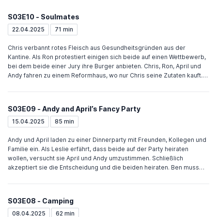
ausgeben. Leslie eröffnet eine Kunstausstellung. Auf Jerrys Bild sind
Leslie als barbrüstiger Kentaur und Tom als fliegendes Baby
S03E10 - Soulmates
abgebildet. Konservative Kreise fordern die Vernichtung des als
pornografisch angesehenen Bildes. Als eine Kunstkommission die
22.04.2025
71 min
Vernichtung beschließt, versteckt Leslie es in Andy und Aprils
Wohnung, wo sie Ben trifft. Anstatt es für die Vernichtung
Chris verbannt rotes Fleisch aus Gesundheitsgründen aus der
zurückzugeben, behauptet sie sie hätte den problematischen Teil
Kantine. Als Ron protestiert einigen sich beide auf einen Wettbewerb,
übermalen lassen.
bei dem beide einer Jury ihre Burger anbieten. Chris, Ron, April und
Andy fahren zu einem Reformhaus, wo nur Chris seine Zutaten kauft.
Ron kauft bei Food and Stuff. Rons Burger gewinnt, rotes Fleisch wird
weiter in der Kantine verkauft. Nachdem Ben ein Date mit Leslie
ablehnt, überzeugt Ann sie ein Profil auf einer Online-Datingseite
S03E09 - Andy and April’s Fancy Party
anzulegen. Der Algorithmus gibt Tom als ihren perfekten Partner aus.
Leslie lädt ihn zum Essen ein um den Grund dafür zu finden. Tom zieht
15.04.2025
85 min
sie damit auf, bis sie ihn schließlich aus Rache küsst. Chris sieht den
Kuss und erklärt Leslie, dass er keine Beziehungen zwischen seinen
Andy und April laden zu einer Dinnerparty mit Freunden, Kollegen und
angestellten duldet und dies auch schon Ben erklärt hat. Tom erklärt
Familie ein. Als Leslie erfährt, dass beide auf der Party heiraten
Leslie schließlich, dass er 20 Dating-Profile hat und ihr Treffer zum
wollen, versucht sie April und Andy umzustimmen. Schließlich
Nerd-Profil gehört.
akzeptiert sie die Entscheidung und die beiden heiraten. Ben muss
sich entscheiden, ob er in Pawnee bleibt oder einen Job in einer
neuen Stadt annimmt. Er entscheidet sich dafür, dauerhaft in Pawnee
zu bleiben. Ann geht auf eine Singles-Party, wo sie Donna trifft. Donna
S03E08 - Camping
schick Ann zunächst weg, hilft ihr dann aber, nachdem sie sieht, wie
ungeschickt sich Ann in den Gesprächen anstellt.
08.04.2025
62 min