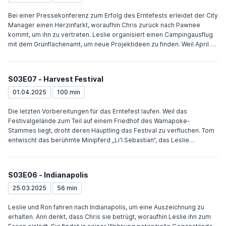
Bei einer Pressekonferenz zum Erfolg des Erntefests erleidet der City
Manager einen Herzinfarkt, woraufhin Chris zurück nach Pawnee
kommt, um ihn zu vertreten. Leslie organisiert einen Campingausflug
mit dem Grünflächenamt, um neue Projektideen zu finden. Weil April es
hasst zu selten will Andy vorbeikommen, geht aber zunächst zum
falschen Ort. Chris kommt vorbeigejoggt und geht mit Ann in ein
Restaurant, wo sie ihn erneut missversteht und denkt, er wolle sie
S03E07 - Harvest Festival
zurück. Weil niemand eine gute Idee für das nächste Projekt hat, will
Leslie die Nacht durcharbeiten. Der Rest ist dagegen und will nach
01.04.2025
100 min
Hause. Als der Van nicht anspringt, weil Tom sein Luxuszelt mit der
Autobatterie versorgt hat, gehen alle in ein nahegelegenes B&B voller
Die letzten Vorbereitungen für das Erntefest laufen. Weil das
Katzen. Dort trifft auch Andy ein, um April vor der Langeweile zu
Festivalgelände zum Teil auf einem Friedhof des Wamapoke-
retten. Nachdem Ron Leslie zwingt, mit der Arbeit aufzuhören,
Stammes liegt, droht deren Häuptling das Festival zu verfluchen. Tom
entwickelt sie am nächsten Morgen zahlreiche neue Ideen.
entwischt das berühmte Minipferd „Li'l Sebastian“, das Leslie
organisieren konnte. Das Verschwinden wird dem Fluch
zugeschoben. Als durch die Überlastung durch die angereisten
Kamerateams der Strom auf dem Festgelände ausfällt, steigt der
S03E06 - Indianapolis
Glauben an den Fluch. Beim Stromausfall bleiben Ron, Andy, April, Tom
und Jerry auf dem Riesenrad stecken und entdecken Li'l Sebastian.
25.03.2025
56 min
April ist sauer auf Andy, weil er ihre Liebeserklärung nicht erwidert
hat, sondern nur sagte, wie toll das sei. Auf dem Riesenrad erwidert er
Leslie und Ron fahren nach Indianapolis, um eine Auszeichnung zu
die Liebeserklärung. Da die Wamapoke den einzigen Ersatzgenerator
erhalten. Ann denkt, dass Chris sie betrügt, woraufhin Leslie ihn zum