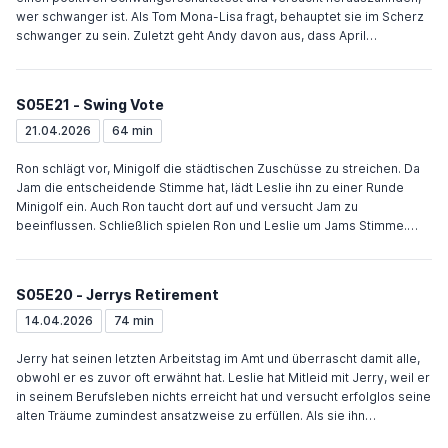
wer schwanger ist. Als Tom Mona-Lisa fragt, behauptet sie im Scherz
schwanger zu sein. Zuletzt geht Andy davon aus, dass April
schwanger ist, doch diese verneint und erzählt Andy, dass sie von der
Veterinärschule angenommen wurde, aber zweifelt, ob sie die Schule
besuchen soll. Bei einem Bürgerforum zur Bilanz von Leslies ersten
S05E21 - Swing Vote
Jahr im Rat wird sie außer von der Pornobranche von allen Seiten
scharf kritisiert. Auf der Gründerwochen-Parade verkündet eine
21.04.2026
64 min
Vereinigung von Geschäftsleuten eine Kampagne zur Abwahl von
Leslie. Ein anonymer Bieter will Toms Kleiderverleih kaufen. Nachdem
Ron schlägt vor, Minigolf die städtischen Zuschüsse zu streichen. Da
Tom ablehnt, kündigt der Anwalt des Bieters an, dass sein Klient eine
Jam die entscheidende Stimme hat, lädt Leslie ihn zu einer Runde
Kopie von Toms Geschäft gegenüber eröffnen wird.
Minigolf ein. Auch Ron taucht dort auf und versucht Jam zu
beeinflussen. Schließlich spielen Ron und Leslie um Jams Stimme.
Ron gewinnt. Als Jam Leslie am nächsten Tag einen Deal anbietet, um
Ron zu hintergehen, lehnt sie ab. Als Andys Band ohne ihn auftritt,
beendet er mit einem Song seine Musikkarriere, kehrt aber kurz
S05E20 - Jerrys Retirement
darauf in die Band zurück. Ann bringt Mona-Lisa auf Toms Wunsche
dazu, die Beziehung mit ihm temporär zu beenden und wird danach
14.04.2026
74 min
selber von ihr in Beschlag genommen.
Jerry hat seinen letzten Arbeitstag im Amt und überrascht damit alle,
obwohl er es zuvor oft erwähnt hat. Leslie hat Mitleid mit Jerry, weil er
in seinem Berufsleben nichts erreicht hat und versucht erfolglos seine
alten Träume zumindest ansatzweise zu erfüllen. Als sie ihn
anschließend besucht, sieht sie, was für ein tolles Familienleben Jerry