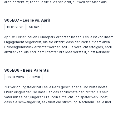
bringt sie in die Bar, in der er als Duke Silver auftritt.
alles perfekt ist, redet Leslie alles schlecht, nur weil der Mann aus
Eagleton kommt. Ben überzeugt sie, sich zu entschuldigen. Er bietet
an, umsonst zu arbeiten. Seine Assistenten bringen Leslie ein
Parkmodell voller Unrat, um sich über Pawnee lustig zu machen. Als
S05E07 - Leslie vs. April
Ben den Architekten zur Rede stellt, erklärt er nichts mit dem Modell
zu tun und die Assistenten entlassen zu haben, bevor Leslie ihn
13.01.2026
56 min
nichtsahnend mit Sahne einsprüht. Trotzdem gibt er Leslie sein echtes
Modell. Weil Andy sich als Nachtwächter langweilt, besucht ihn April im
April will einen neuen Hundepark errichten lassen. Leslie ist von ihrem
Amt. Beide spielen Rollenspiele und helfen einem verirrten Kind. Die
Engagement begeistert, bis sie erfährt, dass der Park auf dem alten
Kollegen helfen Tom bei der Einrichtung seines Geschäfts.
Grubengrundstück errichtet werden soll. Sie versucht erfolglos, April
abzulenken. Als April dem Stadtrat ihre Idee vorstellt, nutzt Ratsherr
Jamm die Chance, um den Verkauf an eine Burgerkette
vorzuschlagen. Nach kurzem Streit arbeiten beide zusammen gegen
Jamm. Ben hat den Job bei der Buchhaltungsfirma angenommen. Als
S05E06 - Bens Parents
er Tom bei der Investorensuche hilft, bekommt er verschiedene
Jobangebote, während niemand in den Kleidungsverleih investieren
06.01.2026
63 min
will. Er entscheidet sich, den Buchhalter-Job doch nicht anzutreten.
Andy glaubt einen inszenierten Diebstahl seiner Freunde, als
Zur Verlobungsfeier hat Leslie Bens geschiedene und verfeindete
Vorbereitung zur Aufnahmeprüfung zu untersuchen. Als sich rausstellt,
Eltern eingeladen, so dass Ben das schlimmste befürchtet. Als sein
dass es ein echtes Verbrechen war und der Polizist nichts
Vater mit seiner jüngeren Freundin auftaucht und später verkündet,
unternehmen will, hinterfragt er seinen Berufswunsch. Chris stellt ihn
dass sie schwanger ist, eskaliert die Stimmung. Nachdem Leslie und
als Nachtwächter im Amt ein.
Ben überlegen ihre eigene Feier zu verlassen, können sie seine Eltern
überzeugen, wenigstens zur Hochzeit zu kommen. Chris hat bei der
Feier einen emotionalen Zusammenbruch. Ann, Andy und April