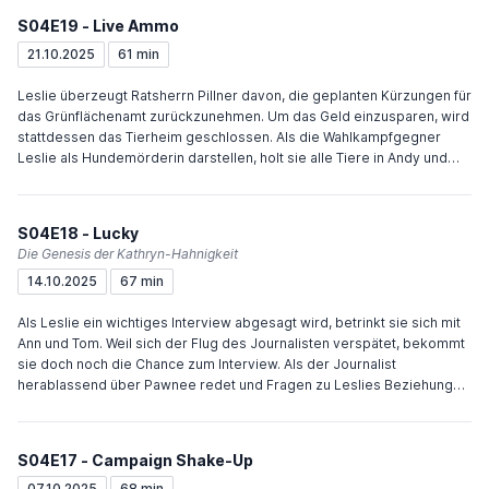
begeistern. April und Andy veranstalten in ihrer Wohnung eine Party
S04E19 - Live Ammo
für Großspender. Weil Andy die Kabel-Rechnung nicht bezahlt hat,
können die Gäste die Debatte nicht verfolgen. Andy unterhält die
21.10.2025
61 min
Gäste mit nachgespielten Filmszenen, bis Ron pünktlich zum
Schlussstatement das Kabelnetz anzapft. Ann hat sich scheinbar
Leslie überzeugt Ratsherrn Pillner davon, die geplanten Kürzungen für
endgültig von Tom getrennt. Chris versucht daraufhin, sie
das Grünflächenamt zurückzunehmen. Um das Geld einzusparen, wird
zurückzugewinnen, doch Ann lehnt sein Angebot nach kurzer
stattdessen das Tierheim geschlossen. Als die Wahlkampfgegner
Bedenkzeit ab.
Leslie als Hundemörderin darstellen, holt sie alle Tiere in Andy und
Aprils Wohnung. April organisiert einen Adoptionstag, hat danach aber
mehr Tiere als zuvor. Leslies alternative Kürzungspläne würden dazu
führen, dass Ann ihre Stelle verliert. Schließlich überzeugt Leslie
S04E18 - Lucky
Jennifer Barkley davon, das Tierheim als PR-Stunt mit Bobbys
Die Genesis der Kathryn-Hahnigkeit
Vermögen zu retten. Ann behält ihren Job und das Amt sein Budget.
14.10.2025
67 min
Chris will Ron zu seinem Stellvertreter machen und bringt ihn dazu, mit
ihm meditieren zu gehen. Anschließend erfährt er jedoch, dass Bobby
Als Leslie ein wichtiges Interview abgesagt wird, betrinkt sie sich mit
ihn bei einem Wahlsieg ersetzen würde und er die Stelle nicht zu
Ann und Tom. Weil sich der Flug des Journalisten verspätet, bekommt
vergeben hätte.
sie doch noch die Chance zum Interview. Als der Journalist
herablassend über Pawnee redet und Fragen zu Leslies Beziehung
mit Ben stellt, verliert sie betrunken die Fassung und bricht das
Interview ab. Um die Ausstrahlung zu verhindern, fahren alle den
weiten Weg nach Indianapolis, wo sie erfahren, dass die Aufnahme
S04E17 - Campaign Shake-Up
samt Gepäck (absichtlich) vom Flughafen verlegt wurde. Nach Andys
Test geht er mit seiner Lehrerin, April und Ron essen. Chris sitzt
07.10.2025
68 min