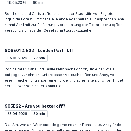
19.05.2026
60 min
Ben, Leslie und Chris treffen sich mit der Stadträtin von Eagleton,
Ingrid de Forest, um finanzielle Angelegenheiten zu besprechen; Ann
nimmt April mit zur Einführungsveranstaltung der Tierarztschule; Ron
versucht, sich aus der Gesellschaft zurückzuziehen.
S06E01 & E02 - London Part I & II
05.05.2026
77 min
Ron heiratet Diane und Leslie reist nach London, um einen Preis
entgegenzunehmen. Unterdessen versuchen Ben und Andy, von
einem reichen Engländer eine Förderung zu erhalten, und Tom findet
heraus, wer sein neuer Konkurrent ist.
S05E22 - Are you better off?
28.04.2026
80 min
Das Amt war am Wochenende gemeinsam in Rons Hütte. Andy findet
einen positiven Schwangerschaftstest und versucht herauszufinden,