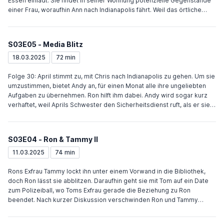
der Stadt haben, macht Leslie ein Geschäft mit dem Häuptling, der den
Essen einlädt. Sie findet in seiner Wohnung potenzielle Gegenstände
Fluch mit einer ausgedachten Zeremonie aufhebt, sodass das Fest
einer Frau, woraufhin Ann nach Indianapolis fährt. Weil das örtliche
zum Erfolg wird.
Steakhaus, der einzige Grund für Rons Reise nach Indianapolis,
geschlossen wurde, kehren sie zu Chris’ Wohnung zurück. Als Ann
eintrifft, stellt sich heraus, dass Chris sie nicht betrügt, die Beziehung
S03E05 - Media Blitz
aber beendet hat, ohne dass Ann dies realisiert hat. Tom will in der
Snakehole Lounge die Parfümlegende Dennis Feinstein von seinem
18.03.2025
72 min
Duft überzeugen, scheitert aber. Andy und April sind auch im Club auf
ein Date. Weil beide Pleite sind, wetten sie, wer am Abend mehr
Folge 30: April stimmt zu, mit Chris nach Indianapolis zu gehen. Um sie
Sachen gratis organisieren kann.
umzustimmen, bietet Andy an, für einen Monat alle ihre ungeliebten
Aufgaben zu übernehmen. Ron hilft ihm dabei. Andy wird sogar kurz
verhaftet, weil Aprils Schwester den Sicherheitsdienst ruft, als er sie
abholt. Ron redet April ins Gewissen. Als Andy sich die Aufgaben für
den zweiten Tag abholen will, küsst April ihn und geht nicht nach
Indianapolis. Leslie, Tom und Ben werben in der Radioshow „Crazy Ira
S03E04 - Ron & Tammy II
and The Douche“ für das Erntefest. Ben wird mit seinen Fehlern als
jugendlicher Bürgermeister konfrontiert und gerät ins Stottern. Sein
11.03.2025
74 min
folgender TV-Auftritt bei Perd Hapley ist noch schlimmer. Beim
zweiten TV-Interview mit „Pawnee Today“ schafft er es schließlich sich
Rons Exfrau Tammy lockt ihn unter einem Vorwand in die Bibliothek,
zu verteidigen. Ann treibt in den Wahnsinn, dass Chris sich vor seiner
doch Ron lässt sie abblitzen. Daraufhin geht sie mit Tom auf ein Date
Rückkehr nach Indianapolis nicht zu der Zukunft ihrer Beziehung
zum Polizeiball, wo Toms Exfrau gerade die Beziehung zu Ron
äußert.
beendet. Nach kurzer Diskussion verschwinden Ron und Tammy
gemeinsam, heiraten erneut und landen nach einer Nacht voller Sex
und Alkohol in der Ausnüchterungszelle, wo Leslie Ron rausholt.