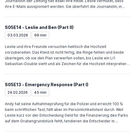
stimmt er der Samenspende zu.
Journalistin der Zeitung hält exakt ihre Rede. Leslie vermutet, dass
ihre E-Mails ausspioniert werden. Sie überführt die Journalistin, in
dem Donna ihr eine fingierte E-Mail schickt, deren Inhalt sie in einer
Pressekonferenz nutzt. Ben tritt seine neue Stelle bei der Sweetums
Foundation an und muss bis zum nächsten Tag eine
S05E14 - Leslie and Ben (Part II)
Wohltätigkeitsorganisation auswählen. Andy hilft dabei und kann sich
erstmals seit der Ablehnung bei der Polizei für etwas begeistern. Ben
03.03.2026
69 min
lehnt seinen Vorschlag ab, beschließt aber die Luxusausgaben der
Foundation zugunsten der Wohltätigkeit zu kürzen und Andy als seinen
Leslie und ihre Freunde versuchen hektisch die Hochzeit
Assistenten einzustellen. Ann will Chris fragen, ob er als
vorzubereiten. Das Kleid ist nicht fertig, die Ringe fehlen und beide
Samenspender der Vater ihres Kindes wird. Nachdem sie sich
überlegen, ob sie den Plan verwerfen sollen, bis Leslie ein Li'l
mehrere Male nicht traut, fragt sie schließlich. Chris erbittet sich
Sebastian-Double sieht und als Zeichen für die Hochzeit interpretiert.
Bedenkzeit.
April und Andy besorgen die Dokumente. Ann vervollständigt das
Brautkleid mit Zeitungsausschnitten von Leslies Karriere. Ratsherr
Jamm taucht betrunken auf der Gala auf und wirft eine Stinkbombe, als
S05E13 - Emergency Response (Part I)
Ron Leslie zum Altar führt. Als Jamm sich weigert, die Hochzeit zu
verlassen und Ron angreift, schlägt dieser ihn. Beide werden
24.02.2026
45 min
eingesperrt. Leslie verschiebt daraufhin die Hochzeit. Ron kommt auf
Kaution frei. Ann lockt Leslie ins Büro, wo alle warten. Donna singt. Tom
Andy hat seine Aufnahmeprüfung für die Polizei und erreicht 100 %
und Jerry vollziehen die Trauung. Andy erfährt, dass er durch die
beim schriftlichen Test, fällt aber im Persönlichkeitstest durch. Weil
Aufnahmeprüfung gefallen ist.
Leslie kurz vor der Entscheidung Geld für die Finanzierung des Parks
auf dem Grubengrundstück fehlt, tendieren die Entscheider in
Richtung des Burgerladens. Um das Geld aufzutreiben, veranstaltet
Leslie eine Spendengala. Leslie wird wegen einer Katastrophenübung