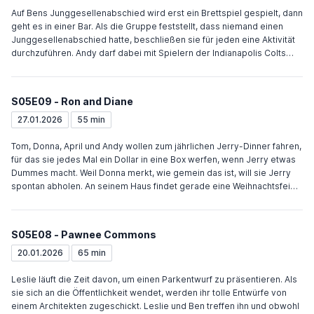
nimmt es gelassen und sagt Ron, dass sie ihn liebt, was er erwidert.
Auf Bens Junggesellenabschied wird erst ein Brettspiel gespielt, dann
Andy und Ben bringen Tom erfolglos Basketball bei, weil seine Kunden
geht es in einer Bar. Als die Gruppe feststellt, dass niemand einen
sich dafür begeistern.
Junggesellenabschied hatte, beschließen sie für jeden eine Aktivität
durchzuführen. Andy darf dabei mit Spielern der Indianapolis Colts
spielen. Leslies Abschied wird dadurch überschattet, dass Jamm den
Bau eines Burgerladens auf dem Grubengrundstück beginnt. Um den
Bau zu stoppen, vergräbt Leslie falsche Indianer-Artefakte. Leslie
S05E09 - Ron and Diane
merkt, dass dies falsch war und gräbt die Artefakte mit Ann und April
wieder aus. Sie finde jedoch nicht alle und Leslie hatte betrunken
27.01.2026
55 min
schon die Presse informiert. Sie entschuldigt sich beim Wamapoke-
Häuptling. Der bestätigt gegenüber Jamm, dass die Artefakte falsch
Tom, Donna, April und Andy wollen zum jährlichen Jerry-Dinner fahren,
sind, droht aber die Restaurants der Burger-Kette in seinem Casino
für das sie jedes Mal ein Dollar in eine Box werfen, wenn Jerry etwas
zu schließen, wenn der Bau fortgesetzt wird.
Dummes macht. Weil Donna merkt, wie gemein das ist, will sie Jerry
spontan abholen. An seinem Haus findet gerade eine Weihnachtsfeier
statt, zu der auch Ann, Chris und Ben eingeladen sind. Nachdem Ann
zunächst nur Donna reinlässt, stellen die anderen fest, dass sie ihre
Einladungen in den Spamfilter geleitet haben, geben Jerry das Geld
S05E08 - Pawnee Commons
und gehen auf die Party. Chris schafft es dank seiner Therapie sich
seinen Ängsten zu stellen. Ron ist für einen Holzarbeitspreis nominiert
20.01.2026
65 min
und geht mit Diane zur Verleihung. Auch Leslie kommt uneingeladen,
ebenso Rons Exfrau Tammy II, die versucht Ron zu verführen. Diane
Leslie läuft die Zeit davon, um einen Parkentwurf zu präsentieren. Als
macht sich aber mehr Sorgen um Leslies Freundschaft zu Ron als um
sie sich an die Öffentlichkeit wendet, werden ihr tolle Entwürfe von
Tammy. Leslie kümmert sich um Tammy, Ron fährt Diane nach und
einem Architekten zugeschickt. Leslie und Ben treffen ihn und obwohl