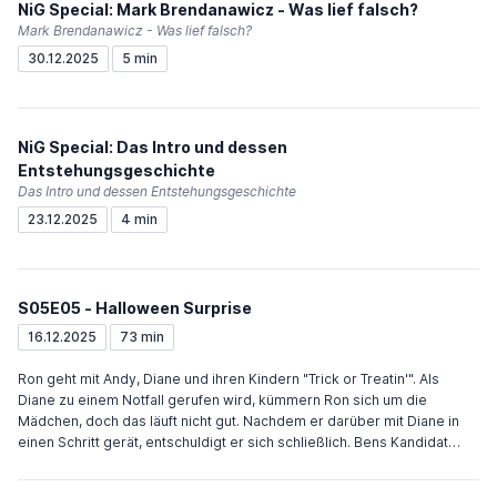
NiG Special: Mark Brendanawicz - Was lief falsch?
kümmern sich um ihn. Tom pitcht seinen Kleidungsverleih an Ron. Zur
Mark Brendanawicz - Was lief falsch?
Vorbereitung hat er die Nacht durchgearbeitet. Ron gibt ihm das Geld,
30.12.2025
5 min
weil Tom seinen Partner Jean-Ralphio gefeuert hat.
NiG Special: Das Intro und dessen
Entstehungsgeschichte
Das Intro und dessen Entstehungsgeschichte
23.12.2025
4 min
S05E05 - Halloween Surprise
16.12.2025
73 min
Ron geht mit Andy, Diane und ihren Kindern "Trick or Treatin'". Als
Diane zu einem Notfall gerufen wird, kümmern Ron sich um die
Mädchen, doch das läuft nicht gut. Nachdem er darüber mit Diane in
einen Schritt gerät, entschuldigt er sich schließlich. Bens Kandidat
liegt uneinholbar in Führung, seine Arbeit in Washington ist beendet. Er
hat die Chance an einer neuen Kampagne in Florida zu arbeiten,