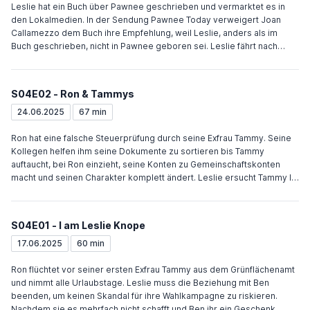
niedergeschlagen wirkt, überredet Donna Tom ihn mitzunehmen. Ben
Leslie hat ein Buch über Pawnee geschrieben und vermarktet es in
fällt es schwer, sich zu entspannen. Schließlich gönnt er sich ein
den Lokalmedien. In der Sendung Pawnee Today verweigert Joan
Batman -Kostüm. Jerry lädt Chris zu einem Essen mit seiner hübschen
Callamezzo dem Buch ihre Empfehlung, weil Leslie, anders als im
Tochter ein. Anschließend beginnen die beiden zu daten.
Buch geschrieben, nicht in Pawnee geboren sei. Leslie fährt nach
Eagleton, um mit ihrer Geburtsurkunde alle Zweifel auszuräumen,
erfährt jedoch, dass sie in Eagleton geboren wurde, was ihre Mutter
anschließend bestätigt. Tom flirtet mit Joan, um sie davon zu
S04E02 - Ron & Tammys
überzeugen Leslies Buch doch noch ihre Empfehlung zu geben. Sie
steht kurz vor ihrer Scheidung und betrinkt sich dermaßen, dass Tom
24.06.2025
67 min
und Ben sie nach Hause tragen müssen. Am nächsten Tag erzählt
Leslie in ihrer Show die Wahrheit über ihren Geburtsort. Ann versucht,
Ron hat eine falsche Steuerprüfung durch seine Exfrau Tammy. Seine
mit Ron und April ein normales Gespräch zu führen, scheitert zunächst,
Kollegen helfen ihm seine Dokumente zu sortieren bis Tammy
erreicht ihr Ziel schließlich mit einer ekligen Patientengeschichte.
auftaucht, bei Ron einzieht, seine Konten zu Gemeinschaftskonten
macht und seinen Charakter komplett ändert. Leslie ersucht Tammy II
und Rons Mutter um Hilfe. Als Leslie bei einem Wetttrinken mit Tammy
und Rons Mutter um seine Zukunft am Ende ist, kommt Ron wieder zu
sich, trinkt den Restalkohol und schickt Tammy und seine Mutter nach
S04E01 - I am Leslie Knope
Hause. Ben wird von Tom dazu gebracht, sich die Finanzen von
Entertainment 720 anzuschauen. Als er Tom sagt, dass sie ihre
17.06.2025
60 min
absurden Ausgaben drücken und an ihren Einnahmen arbeiten
müssen, wird er weggeschickt. Nachdem andere Buchhalten
Ron flüchtet vor seiner ersten Exfrau Tammy aus dem Grünflächenamt
dasselbe sagen, entschuldigt sich Tom bei Ben. Ann dreht mit Chris
und nimmt alle Urlaubstage. Leslie muss die Beziehung mit Ben
ein Diabetes-Präventions-Video. Er treibt sie in den Wahnsinn, weil er
beenden, um keinen Skandal für ihre Wahlkampagne zu riskieren.
mit keinem Ergebnis zufrieden ist und auf hunderte Drehs besteht.
Nachdem sie es mehrfach nicht schafft und Ben ihr ein Geschenk