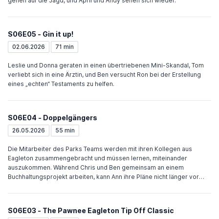
gehen auf die Jagd, und April und Andy sehen sich wieder.
S06E05 - Gin it up!
02.06.2026
71 min
Leslie und Donna geraten in einen übertriebenen Mini-Skandal, Tom
verliebt sich in eine Ärztin, und Ben versucht Ron bei der Erstellung
eines „echten“ Testaments zu helfen.
S06E04 - Doppelgängers
26.05.2026
55 min
Die Mitarbeiter des Parks Teams werden mit ihren Kollegen aus
Eagleton zusammengebracht und müssen lernen, miteinander
auszukommen. Während Chris und Ben gemeinsam an einem
Buchhaltungsprojekt arbeiten, kann Ann ihre Pläne nicht länger vor
Leslie geheimhalten.
S06E03 - The Pawnee Eagleton Tip Off Classic