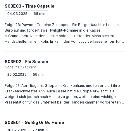
Nachdem Tom ihm erzählt, dass Tammy nur mit ihm ausgegangen ist,
S03E03 - Time Capsule
um Ron zu quälen und sie Tom anschließend verprügelt, verlässt Ron
Tammy erneut. Leslie und Ben versuchen auf dem Ball die Polizei zu
04.03.2025
65 min
überzeugen, die Security auf dem Erntefest zu übernehmen und
erreichen ihr Ziel am nächsten Tag. Chris bietet April an, als seine
Folge 28: Pawnee füllt eine Zeitkapsel. Ein Bürger taucht in Leslies
Assistentin mit ihm zurück nach Indianapolis zu gehen. Ann fragt er
Büro auf und fordert zwei Twilight-Romane in die Kapsel
nicht.
aufzunehmen. Nachdem Leslie ablehnt, kettet der Mann sich mit
Handschellen an ein Rohr. Er kann den von Lucy verlassene Tom für
die Bücher begeistern, der sich in den Figuren wiederfindet. Als Leslie
erfährt, dass der Twilight-Fan das Buch für die bei seiner Exfrau
lebenden Tochter in die Zeitkapsel bringen will, beruft sie ein
S03E02 - Flu Season
öffentliches Forum ein, in dem die Bürger den Inhalt der Kapsel
Hör auf zu kacken!
bestimmen sollen. Das Forum verläuft chaotisch und ohne Aussicht auf
25.02.2025
59 min
eine Einigung, bis Leslie beschließt einzig ein Video des Forums mit
allen Diskussionen in die Kapsel zu stecken. Andy freundet sich mit
Folge 27: April liegt mit Grippe im Krankenhaus und terrorisiert ihre
Aprils Freund an, woraufhin sie ihn verlässt.
Krankenschwester Ann. Auch Leslie hat die Grippe erwischt, sie
weigert sich jedoch nach Hause zu gehen, weil sie eine wichtige
Präsentation für das Erntefest bei der Handelskammer vorbereiten
muss. Ben bringt sie ins Krankenhaus zu Ann, doch sie büchst aus und
geht zur Handelskammer. Leslie halluziniert vom hohen Fieber, liefert
dann aber eine perfekte Ansprache, bevor Ben übernimmt, nachdem
S03E01 - Go Big Or Go Home
sich wieder Fiebersymptome zeigen. Auch Chris trifft mit Grippe im
Krankenhaus ein. Sein physischer und psychischer Zusammenbruch
18.02.2025
77 min